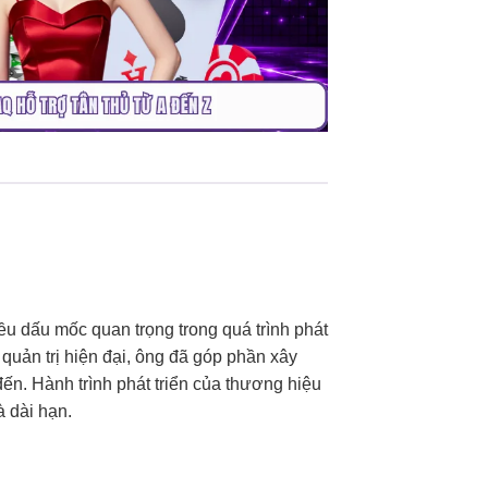
iều sâu, phù hợp với cả người
fanpage
. Tốc độ phản hồi được
đăng ký, đăng nhập, nạp rút,
ượng lớn yêu cầu mỗi ngày. Đây
m hoặc thời điểm diễn ra sự kiện
iều dấu mốc quan trọng trong quá trình phát
quản trị hiện đại, ông đã góp phần xây
ến. Hành trình phát triển của thương hiệu
ành lập từ năm 2020, hơn 10 triệu
 dài hạn.
g bảo mật nhiều lớp. Việc công bố
 hiệu này tạo dựng hình ảnh