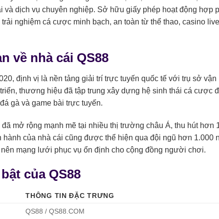
 đại và dịch vụ chuyên nghiệp. Sở hữu giấy phép hoạt động hợp 
trải nghiệm cá cược minh bạch, an toàn từ thể thao, casino liv
an về nhà cái QS88
, định vị là nền tảng giải trí trực tuyến quốc tế với trụ sở v
triển, thương hiệu đã tập trung xây dựng hệ sinh thái cá cược đ
, đá gà và game bài trực tuyến.
đã mở rộng mạnh mẽ tại nhiều thị trường châu Á, thu hút hơn 
n hành của nhà cái cũng được thể hiện qua đội ngũ hơn 1.000 n
ạo nên mạng lưới phục vụ ổn định cho cộng đồng người chơi.
 bật của QS88
THÔNG TIN ĐẶC TRƯNG
QS88 / QS88.COM