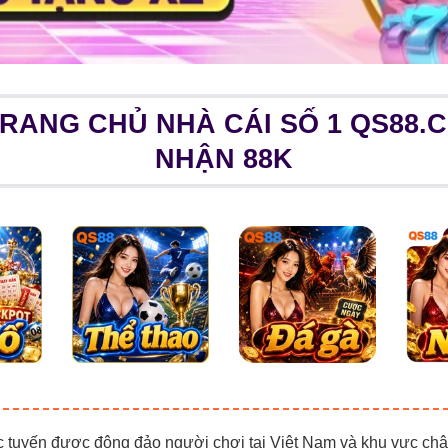
TRANG CHỦ NHÀ CÁI SỐ 1 QS88.
NHẬN 88K
c tuyến được đông đảo người chơi tại Việt Nam và khu vực châu