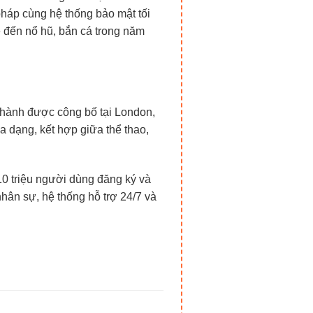
pháp cùng hệ thống bảo mật tối
e đến nổ hũ, bắn cá trong năm
ận hành được công bố tại London,
a dạng, kết hợp giữa thể thao,
10 triệu người dùng đăng ký và
hân sự, hệ thống hỗ trợ 24/7 và